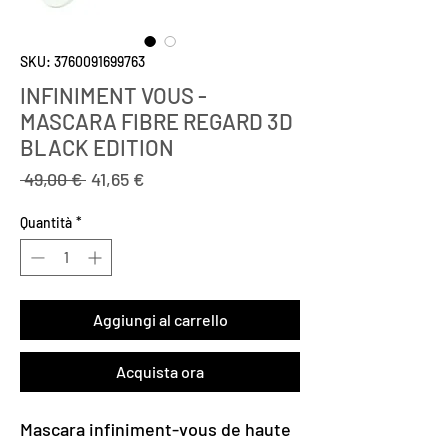
SKU: 3760091699763
INFINIMENT VOUS -
MASCARA FIBRE REGARD 3D
BLACK EDITION
Prezzo
Prezzo
 49,00 € 
41,65 €
regolare
scontato
Quantità
*
Aggiungi al carrello
Acquista ora
Mascara infiniment-vous de haute