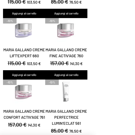
Prezzo regolare
115,00 €
Prezzo scontato
Prezzo regolare
85,00 €
Prezzo scontato
103,50 €
76,50 €
Aggiungi al carrello
Aggiungi al carrello
-10%
-10%
MARIA GALLAND CREME
MARIA GALLAND CREME
LIFT'EXPERT 660
FINE ACTIV'AGE 760
Prezzo regolare
115,00 €
Prezzo scontato
Prezzo regolare
157,00 €
Prezzo scontato
103,50 €
141,30 €
Aggiungi al carrello
Aggiungi al carrello
-10%
-10%
MARIA GALLAND CREME
MARIA GALLAND CREME
CONFORT ACTIV'AGE 761
PERFECTRICE
LUMIN’ECLAT 561
Prezzo regolare
157,00 €
Prezzo scontato
141,30 €
Prezzo regolare
85,00 €
Prezzo scontato
76,50 €