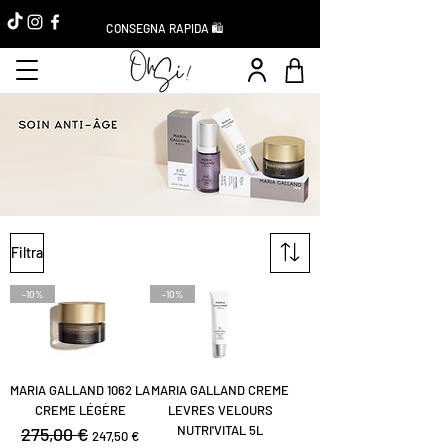
CONSEGNA RAPIDA 🛍️
Filtra
-10%
-10%
MARIA GALLAND 1062 LA
MARIA GALLAND CREME
CREME LÉGÈRE
LEVRES VELOURS
NUTRI'VITAL 5L
Prezzo regolare
275,00 €
Prezzo scontato
247,50 €