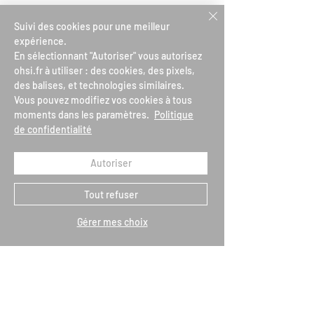
Aggiungi al carrello
Aggiungi al carrello
Suivi des cookies pour une meilleur
-10%
-10%
expérience.
En sélectionnant "Autoriser" vous autorisez
ohsi.fr à utiliser : des cookies, des pixels,
des balises, et technologies similaires.
Vous pouvez modifiez vos cookies à tous
MARIA GALLAND SERUM
MARIA GALLAND SÉRUM
moments dans les paramètres.
Politique
ACTIV'AGE 740
LIFT’EXPERT 640
de confidentialité
Prezzo regolare
161,00 €
Prezzo scontato
Prezzo regolare
125,00 €
Prezzo scontato
144,90 €
112,50 €
Aggiungi al carrello
Aggiungi al carrello
Autoriser
Tout refuser
Carica altro
Gérer mes choix
Tu sei
registrato?
Ricevi le nostre notizie e suggerimenti