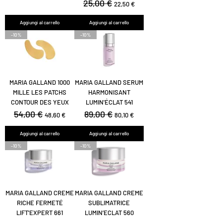
Prezzo regolare
25,00 €
Prezzo scontato
22,50 €
Aggiungi al carrello
Aggiungi al carrello
-10%
-10%
MARIA GALLAND 1000
MARIA GALLAND SERUM
MILLE LES PATCHS
HARMONISANT
CONTOUR DES YEUX
LUMIN'ÉCLAT 541
Prezzo regolare
54,00 €
Prezzo scontato
Prezzo regolare
89,00 €
Prezzo scontato
48,60 €
80,10 €
Aggiungi al carrello
Aggiungi al carrello
-10%
-10%
MARIA GALLAND CREME
MARIA GALLAND CREME
RICHE FERMETÉ
SUBLIMATRICE
LIFT'EXPERT 661
LUMIN’ECLAT 560