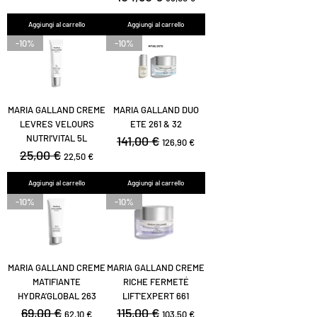
Aggiungi al carrello
Aggiungi al carrello
-10%
-10%
MARIA GALLAND CREME
MARIA GALLAND DUO
LEVRES VELOURS
ETE 261 & 32
NUTRI'VITAL 5L
Prezzo regolare
141,00 €
Prezzo scontato
126,90 €
Prezzo regolare
25,00 €
Prezzo scontato
22,50 €
Aggiungi al carrello
Aggiungi al carrello
-10%
-10%
MARIA GALLAND CREME
MARIA GALLAND CREME
MATIFIANTE
RICHE FERMETÉ
HYDRA’GLOBAL 263
LIFT'EXPERT 661
Prezzo regolare
69,00 €
Prezzo scontato
Prezzo regolare
115,00 €
Prezzo scontato
62,10 €
103,50 €