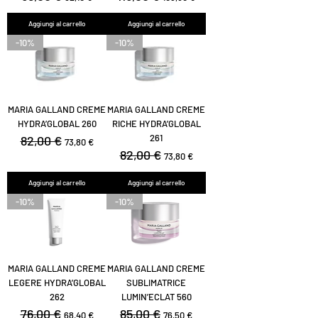
Aggiungi al carrello
Aggiungi al carrello
-10%
-10%
MARIA GALLAND CREME
MARIA GALLAND CREME
HYDRA’GLOBAL 260
RICHE HYDRA’GLOBAL
261
Prezzo regolare
82,00 €
Prezzo scontato
73,80 €
Prezzo regolare
82,00 €
Prezzo scontato
73,80 €
Aggiungi al carrello
Aggiungi al carrello
-10%
-10%
MARIA GALLAND CREME
MARIA GALLAND CREME
LEGERE HYDRA’GLOBAL
SUBLIMATRICE
262
LUMIN’ECLAT 560
Prezzo regolare
76,00 €
Prezzo scontato
Prezzo regolare
85,00 €
Prezzo scontato
68,40 €
76,50 €