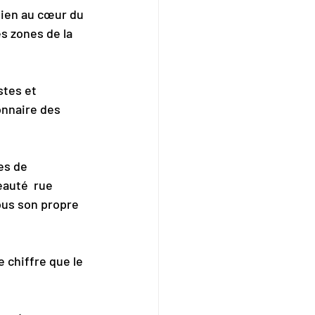
sien au cœur du 
s zones de la 
tes et 
onnaire des 
es de 
auté  rue 
ous son propre 
e chiffre que le 