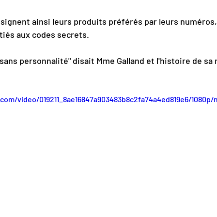
ésignent ainsi leurs produits préférés par leurs numéros,
itiés aux codes secrets.
 sans personnalité" disait Mme Galland et l'histoire de sa
ic.com/video/019211_8ae16847a903483b8c2fa74a4ed819e6/1080p/