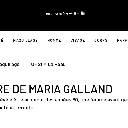
Livraison 24-48H 🛍️
TÉ
MAQUILLAGE
HOMME
VISAGE
CORPS
PARF
aquillage
OHSI ≡ La Peau
IRE DE MARIA GALLAND
vèle être au début des années 60, une femme avant gar
auté différente.