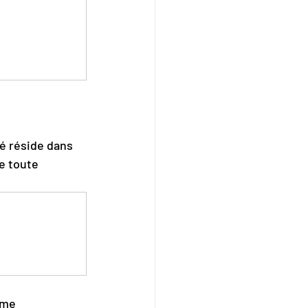
é réside dans 
e toute 
ôme 