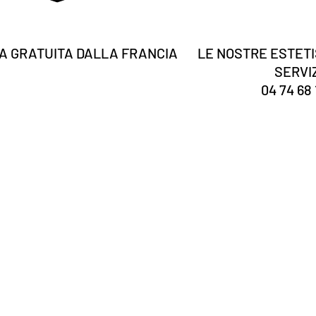
 GRATUITA DALLA FRANCIA
LE NOSTRE ESTETI
SERVI
04 74 68 
Tu sei
registrato?
Ricevi le nostre notizie e suggerimenti
 qua