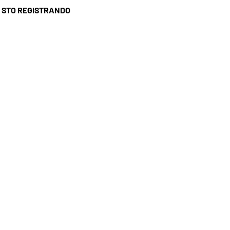
I STO REGISTRANDO
SSISTENZA CLIENTI
ASA MIA
: 09 54 30 56 90
mail:
contact@ohsi.fr
NEDI'-SABATO: 9:00-19:00
MENICA: CHIUSO