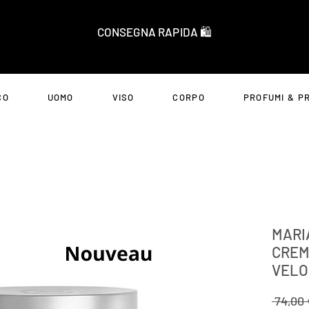
CONSEGNA RAPIDA 🛍️
CO
UOMO
VISO
CORPO
PROFUMI & P
MARI
CREM
VELO
 74,00 