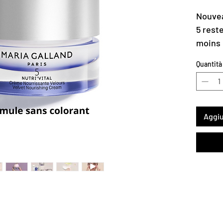
Nouvea
5 rest
moins 
blanch
Quantità
Notre
Nutri'V
en élé
régéné
Aggiu
synchr
nature
noctur