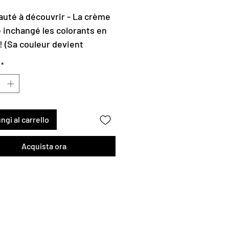
regolare
scontato
uté à découvrir - La crème
e inchangé les colorants en
! (Sa couleur devient
e)
*
 crème emblématique
ital 5 de Maria Galland, riche
ments nourrissants et
rants, travaille en
ngi al carrello
onisation avec le processus
l de régénération cellulaire
Acquista ora
ne pour revitaliser la peau.