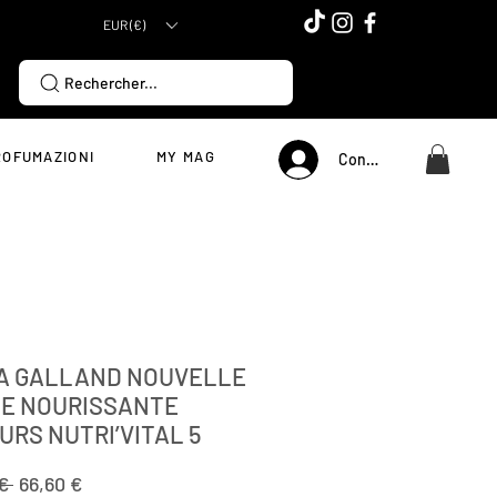
EUR (€)
Rechercher...
ROFUMAZIONI
MY MAG
Connexion
A GALLAND NOUVELLE
E NOURISSANTE
URS NUTRI’VITAL 5
Prezzo
Prezzo
€ 
66,60 €