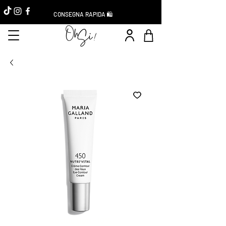
CONSEGNA RAPIDA 🛍️
Réduction -10%