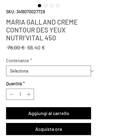
SKU: 3416070027729
MARIA GALLAND CREME
CONTOUR DES YEUX
NUTRI’VITAL 450
Prezzo
Prezzo
 76,00 € 
68,40 €
regolare
scontato
Contenance
*
Quantità
*
Aggiungi al carrello
Acquista ora