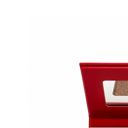
* COSMOS NATURAL certifié par
La liste des ingrédients ent
modifications. Nous vous cons
les ingrédients sont adaptés