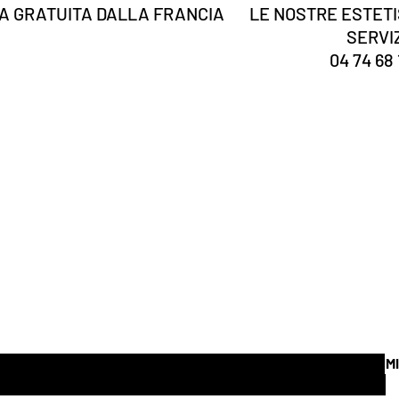
 GRATUITA DALLA FRANCIA
LE NOSTRE ESTETI
SERVI
04 74 68 
Tu sei
registrato?
Ricevi le nostre notizie e suggerimenti
 qua
M