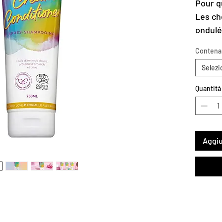
Pour q
Les che
ondulé
Les bé
Contena
Apport
Selezi
légère
format
Quantità
alourdi
Certif
Vegan
Emball
Aggiu