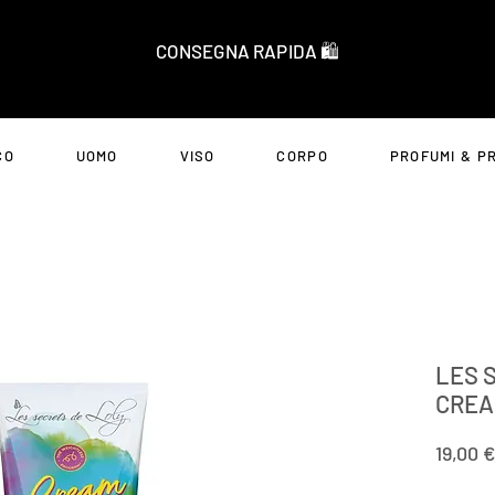
CONSEGNA RAPIDA 🛍️
CO
UOMO
VISO
CORPO
PROFUMI & P
LES 
CREA
19,00 €