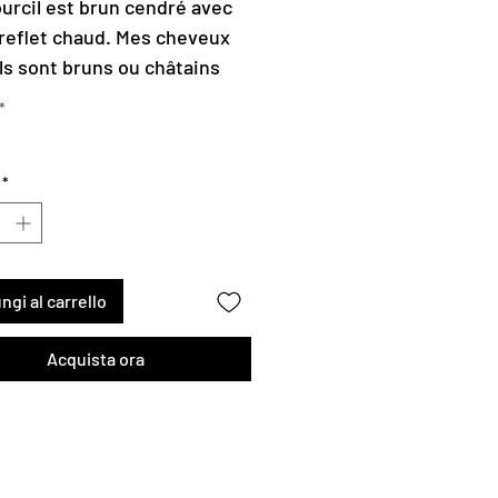
urcil est brun cendré avec
reflet chaud. Mes cheveux
ls sont bruns ou châtains
 et cendrés.
*
*
ngi al carrello
Acquista ora