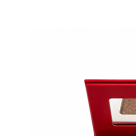
studios de mode, tels que Dio
partager son savoir-faire et 
remodeler leur sourcil de m
Découvrir l'art du sourcil ha