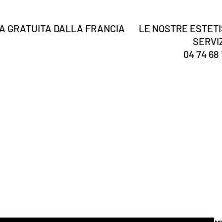
 GRATUITA DALLA FRANCIA
LE NOSTRE ESTETI
SERVI
04 74 68 
Tu sei
registrato?
Ricevi le nostre notizie e suggerimenti
 qua