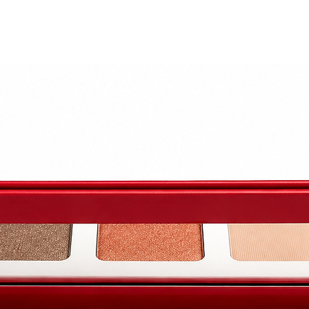
r, Chanel, Givenchy, Saint Laurent, et bien plus encore. 
offrir à chaque femme la possibilité de trouver la teinte 
anière impeccable.
ute couture de "Le Sourcil"