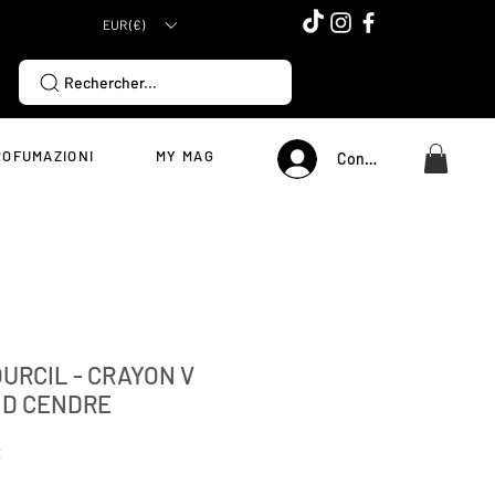
EUR (€)
Rechercher...
ROFUMAZIONI
MY MAG
Connexion
OURCIL - CRAYON V
D CENDRE
Prezzo
€