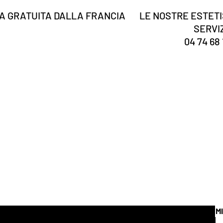
 GRATUITA DALLA FRANCIA
LE NOSTRE ESTETI
SERVI
04 74 68 
Tu sei
registrato?
Ricevi le nostre notizie e suggerimenti
 qua
M