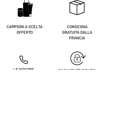
CAMPIONI A SCELTA
CONSEGNA
OFFERTO
GRATUITA DALLA
FRANCIA
LE NOSTRE
PAGAMENTO SICURO
ESTETISTICHE AL
TUO SERVIZIO
04 74 68 13 61
Tu sei
registrato?
Ricevi le nostre notizie e suggerimenti