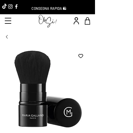
CONSEGNA RAPIDA 🛍️
Réduction -10%