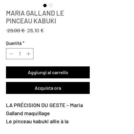
MARIA GALLAND LE
PINCEAU KABUKI
Prezzo
Prezzo
 29,00 € 
26,10 €
regolare
scontato
Quantità
*
Aggiungi al carrello
Acquista ora
LA PRÉCISION DU GESTE - Maria
Galland maquillage
Le pinceau kabuki allie à la
perfection : le pouvoir lissant d’un