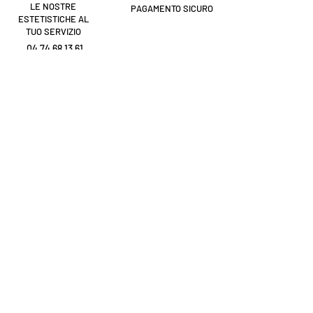
LE NOSTRE
PAGAMENTO SICURO
ESTETISTICHE AL
TUO SERVIZIO
04 74 68 13 61
Tu sei
registrato?
Ricevi le nostre notizie e suggerimenti
Inserisci la tua email qua
MI STO REGISTRANDO
I NOSTRI PRODOTTI
Notizia
Trucco