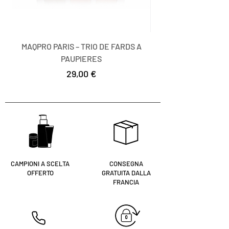
essentiel est raffiné dans les
moindres finitions.
MAQPRO PARIS – TRIO DE FARDS A
MAQPRO PARIS – TR
PAUPIERES
Prezzo
29,00 €
CAMPIONI A SCELTA
CONSEGNA
OFFERTO
GRATUITA DALLA
FRANCIA