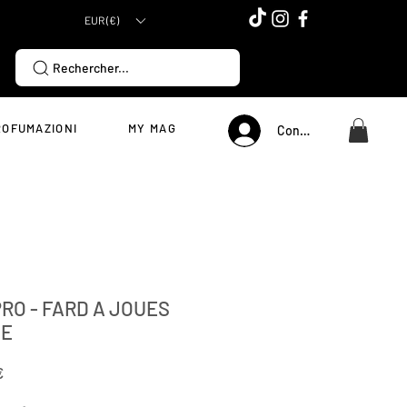
EUR (€)
Rechercher...
ROFUMAZIONI
MY MAG
Connexion
RO - FARD A JOUES
ME
Prezzo
€