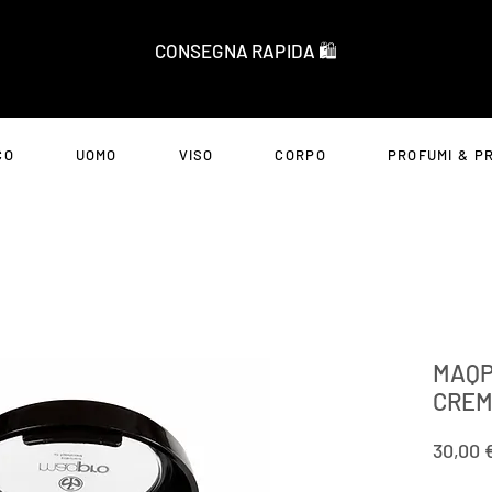
CONSEGNA RAPIDA 🛍️
CO
UOMO
VISO
CORPO
PROFUMI & P
MAQP
CRE
30,00 