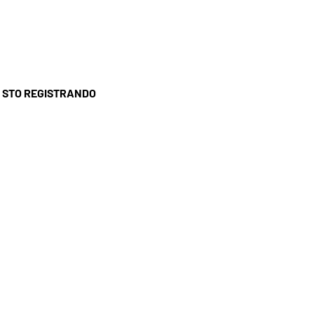
I STO REGISTRANDO
SSISTENZA CLIENTI
ASA MIA
: 09 54 30 56 90