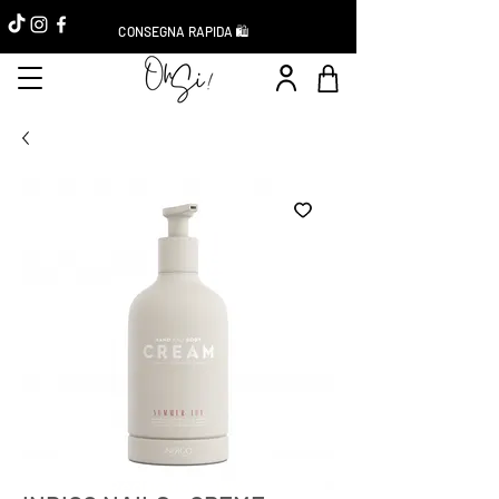
CONSEGNA RAPIDA 🛍️
Réduction -10%