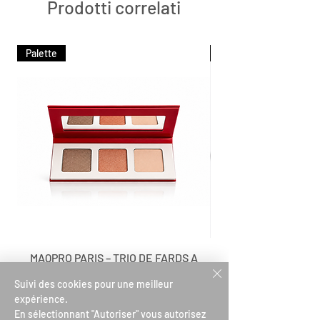
Prodotti correlati
Palette
Palette
MAQPRO PARIS – TRIO DE FARDS A
MAQPRO PARIS – TR
PAUPIERES
Suivi des cookies pour une meilleur
Prezzo
29,00 €
expérience.
En sélectionnant "Autoriser" vous autorisez