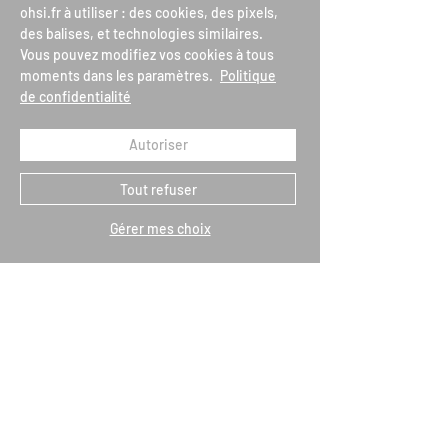
ohsi.fr à utiliser : des cookies, des pixels,
des balises, et technologies similaires.
Vous pouvez modifiez vos cookies à tous
moments dans les paramètres.
Politique
de confidentialité
CAMPIONI A SCELTA
CONSEGNA
Autoriser
OFFERTO
GRATUITA DALLA
FRANCIA
Tout refuser
Gérer mes choix
LE NOSTRE
PAGAMENTO SICURO
ESTETISTICHE AL
TUO SERVIZIO
04 74 68 13 61
Tu sei
registrato?