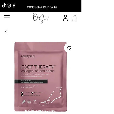
CONSEGNA RAPIDA 🛍️
Réduction -10%