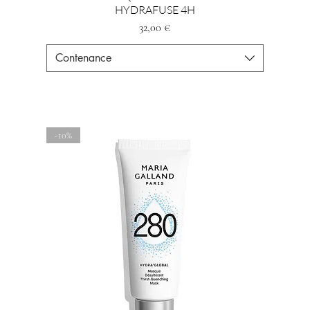
HYDRAFUSE 4H
Prezzo
32,00 €
Contenance
-10%