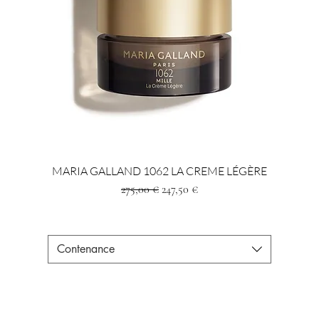
MARIA GALLAND 1062 LA CREME LÉGÈRE
Prezzo regolare
Prezzo scontato
275,00 €
247,50 €
Contenance