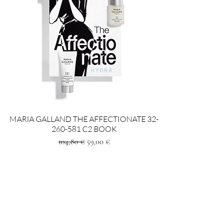
MARIA GALLAND THE AFFECTIONATE 32-
260-581 C2 BOOK
Prezzo regolare
Prezzo scontato
104,80 €
59,00 €