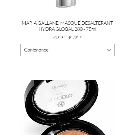
MARIA GALLAND MASQUE DESALTERANT
HYDRA’GLOBAL 280 - 75ml
Prezzo regolare
Prezzo scontato
45,00 €
40,50 €
Contenance