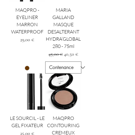
MAQPRO -
MARIA
EYELINER
GALLAND
MARRON
MASQUE
WATERPROOF
DESALTERANT
HYDRA’GLOBAL
Prezzo
29,00 €
280 - 75ml
Prezzo regolare
Prezzo scontato
45,00 €
40,50 €
LE SOURCIL - LE
MAQPRO
GEL FIXATEUR
CONTOURING
CREMEUX
Prezzo
25,00 €