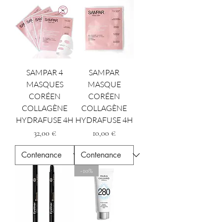
SAMPAR 4
SAMPAR
MASQUES
MASQUE
CORÉEN
CORÉEN
COLLAGÈNE
COLLAGÈNE
HYDRAFUSE 4H
HYDRAFUSE 4H
Prezzo
Prezzo
32,00 €
10,00 €
-10%