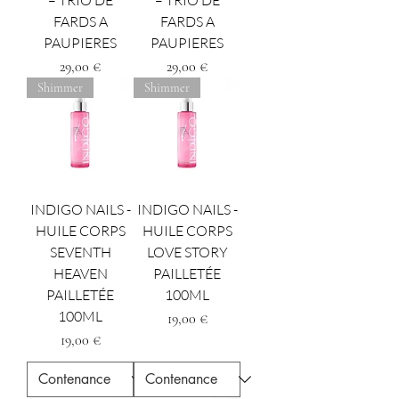
– TRIO DE
– TRIO DE
FARDS A
FARDS A
PAUPIERES
PAUPIERES
Prezzo
Prezzo
29,00 €
29,00 €
Shimmer
Shimmer
INDIGO NAILS -
INDIGO NAILS -
HUILE CORPS
HUILE CORPS
SEVENTH
LOVE STORY
HEAVEN
PAILLETÉE
PAILLETÉE
100ML
100ML
Prezzo
19,00 €
Prezzo
19,00 €