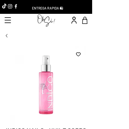
ENTREGA RAPIDA 🛍️
Réduction -10%