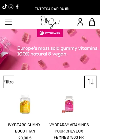
ENTREGA RAPIDA 🛍️
Filtro
IVYBEARS GUMMY-
IVYBEARS® VITAMINES
BOOST TAN
POUR CHEVEUX
FEMMES 150G FR
Precio
29,00 €