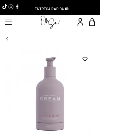
ENTREGA RAPIDA 🛍️
Réduction -10%