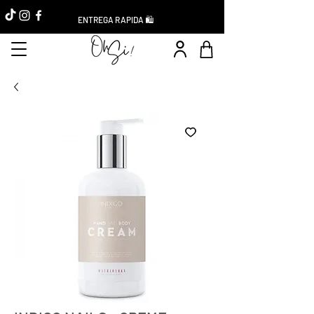
ENTREGA RAPIDA 🛍️
Réduction -10%