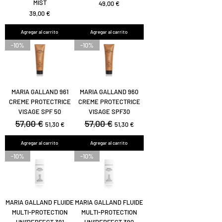
MIST
Precio
49,00 €
Precio
39,00 €
Agregar al carrito
Agregar al carrito
-10%
-10%
MARIA GALLAND 961
MARIA GALLAND 960
CREME PROTECTRICE
CREME PROTECTRICE
VISAGE SPF 50
VISAGE SPF30
Precio
57,00 €
Precio de oferta
Precio
57,00 €
Precio de oferta
51,30 €
51,30 €
Agregar al carrito
Agregar al carrito
-10%
-10%
MARIA GALLAND FLUIDE
MARIA GALLAND FLUIDE
MULTI-PROTECTION
MULTI-PROTECTION