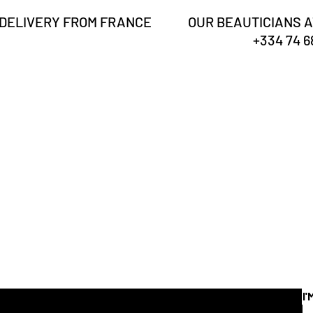
 DELIVERY FROM FRANCE
OUR BEAUTICIANS A
+334 74 68
Are you
registered?
Receive our news & tips
I