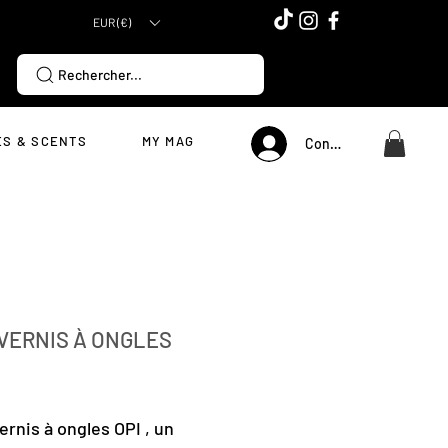
EUR (€)
Rechercher...
S & SCENTS
MY MAG
Connexion
 VERNIS À ONGLES
Price
ernis à ongles OPI , un