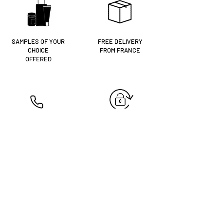
SAMPLES OF YOUR
FREE DELIVERY
CHOICE
FROM FRANCE
OFFERED
OUR BEAUTICIANS
SECURE PAYMENT
AT YOUR SERVICE
+334 74 68 13 61
Are you
registered?
Receive our news & tips