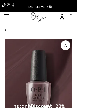
FAST DELIVERY 🛍️
Instant Discount -20%