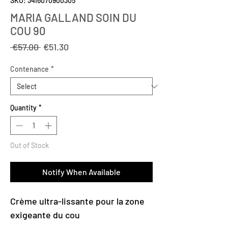
SKU: 3416070900305
MARIA GALLAND SOIN DU
COU 90
Regular
Sale
 €57.00 
€51.30
Price
Price
Contenance
*
Quantity
*
Out of Stock
Notify When Available
Crème ultra-lissante pour la zone
exigeante du cou