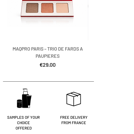
MAQPRO PARIS – TRIO DE FARDS A
MAQPRO PARIS – TR
PAUPIERES
Price
€29.00
SAMPLES OF YOUR
FREE DELIVERY
CHOICE
FROM FRANCE
OFFERED