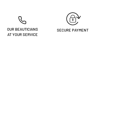
OUR BEAUTICIANS
SECURE PAYMENT
AT YOUR SERVICE
+334 74 68 13 61
Are you
registered?
Receive our news & tips
Enter your email here
I'M REGISTERING