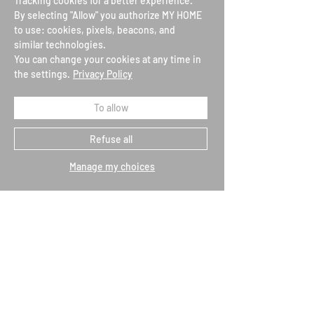
Tracking cookies for a better experience.
By selecting "Allow" you authorize MY HOME
to use: cookies, pixels, beacons, and
similar technologies.
You can change your cookies at any time in
the settings.
Privacy Policy
To allow
SAMPLES OF YOUR
FREE DELIVERY
CHOICE
FROM FRANCE
OFFERED
Refuse all
Manage my choices
OUR BEAUTICIANS
SECURE PAYMENT
AT YOUR SERVICE
+334 74 68 13 61
Are you
registered?