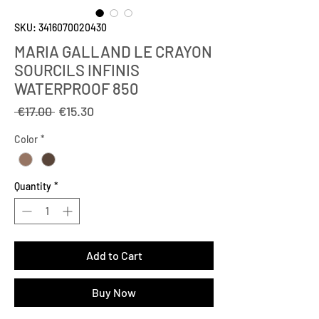
SKU: 3416070020430
MARIA GALLAND LE CRAYON
SOURCILS INFINIS
WATERPROOF 850
Regular
Sale
 €17.00 
€15.30
Price
Price
Color
*
Quantity
*
Add to Cart
Buy Now