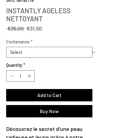
SKU: 66792719
INSTANTLY AGELESS
NETTOYANT
Regular
Sale
 €35.00 
€31.50
Price
Price
Contenance
*
Quantity
*
Add to Cart
Buy Now
Découvrez le secret d'une peau
radieuse et jeune grâce à notre