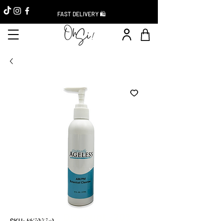
FAST DELIVERY 🛍️
Instant Discount -20%