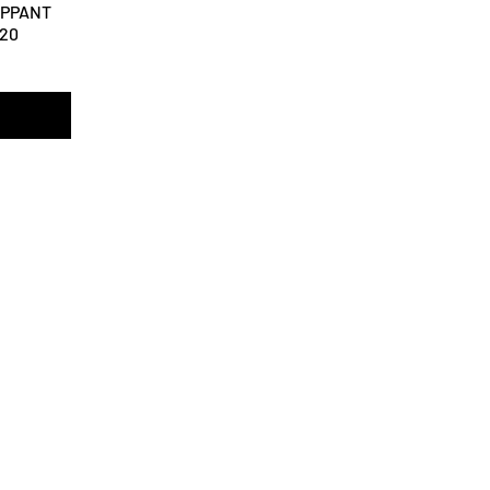
OPPANT
20
onnel