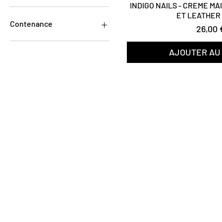
INDIGO NAILS - CREME M
ET LEATHER
26 €
39 €
Contenance
Prix
26,00 
200ml
AJOUTER AU
370ml