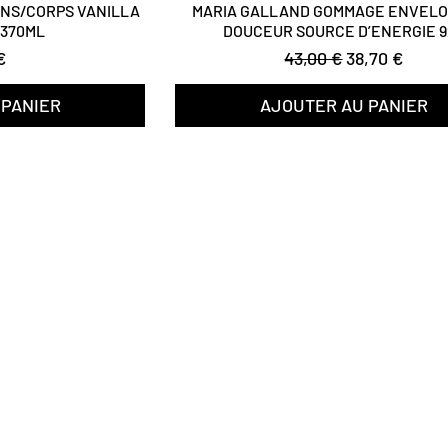
AINS/CORPS VANILLA
MARIA GALLAND GOMMAGE ENVEL
 370ML
DOUCEUR SOURCE D’ENERGIE 9
Prix original
Prix promoti
€
43,00 €
38,70 €
 PANIER
AJOUTER AU PANIER
Êtes-vous
inscrit ?
Recevez nos actualités & bons plans