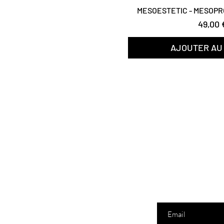
MESOESTETIC - MESOPR
Prix
49,00 
AJOUTER AU
Entrez votre mail ici