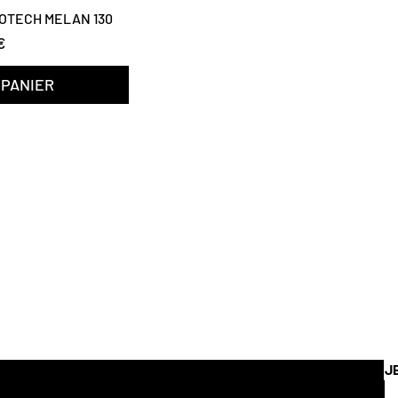
OTECH MELAN 130
€
 PANIER
Êtes-vous
inscrit ?
Recevez nos actualités & bons plans
J