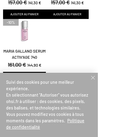
Prix original
157,00 €
Prix promotionnel
Prix original
157,00 €
Prix promotionnel
141,30 €
141,30 €
AJOUTER AU PANIER
AJOUTER AU PANIER
-10%
MARIA GALLAND SERUM
ACTIV'AGE 740
Prix original
161,00 €
Prix promotionnel
144,90 €
AJOUTER AU PANIER
Suivi des cookies pour une meilleur
expérience.
Êtes-vous
inscrit ?
En sélectionnant "Autoriser" vous autorisez
ohsi.fr à utiliser : des cookies, des pixels,
Recevez nos actualités & bons plans
des balises, et technologies similaires.
Vous pouvez modifiez vos cookies à tous
Entrez votre mail ici
moments dans les paramètres.
Politique
de confidentialité
JE M'INSCRIS