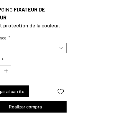
POING
FIXATEUR DE
EUR
et protection de la couleur.
hnologie co-émulsion
ance
*
 d’allier douceur et
té.
d
*
ar al carrito
Realizar compra