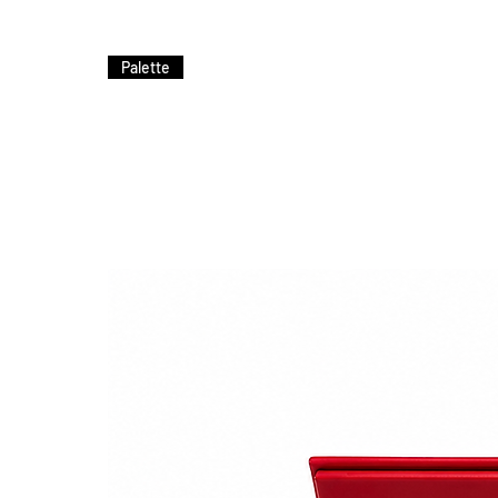
Prévient l'oxydation.
Minimise le dégorgement.
Lutte contre le ternissement
Palette
Hydrate et donne de l'éclat 
Texture agréable facile à app
Mousse généreuse et aérée