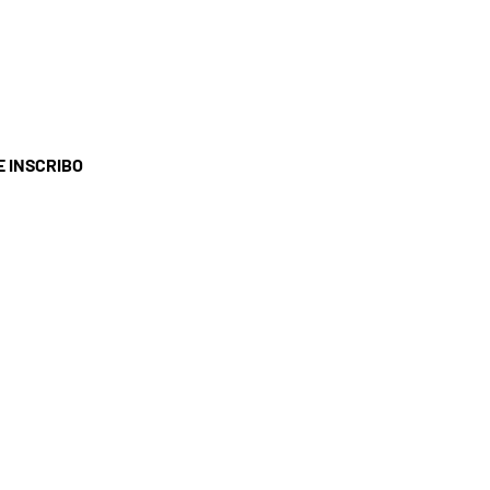
E INSCRIBO
ERVICIO AL CLIENTE
I HOGAR