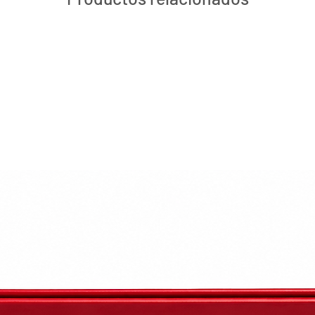
 de la couleur.
au cheveu.
liquer.
.