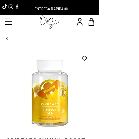
ENTREGA RAPIDA 🛍️
Réduction -10%