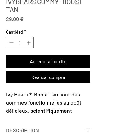
IVYBEARS GUMMY- BOOST
TAN
Precio
29,00 €
Cantidad
*
Agregar al carrito
Realizar compra
Ivy Bears ® Boost Tan sont des
gommes fonctionnelles au goût
délicieux, scientifiquement
formulées, un complexe
vitaminique végétalien conçu pour
DESCRIPTION