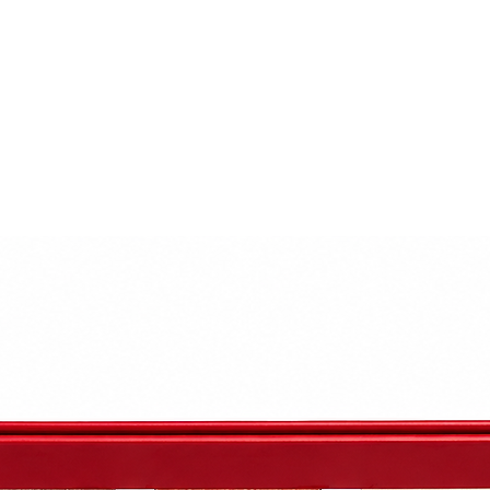
faitement aux contours du visage.
res (jusqu’à une nuit complète).
e transparent.
m sans rincer.
ence, appliquez sur une peau sans barbe.