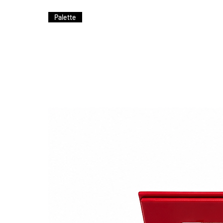
Appliquez en ajustant par
Palette
Laissez agir plusieurs heu
Retirez une fois le masqu
Massez l’excédent de séru
⚠️ Pour une meilleure adhér