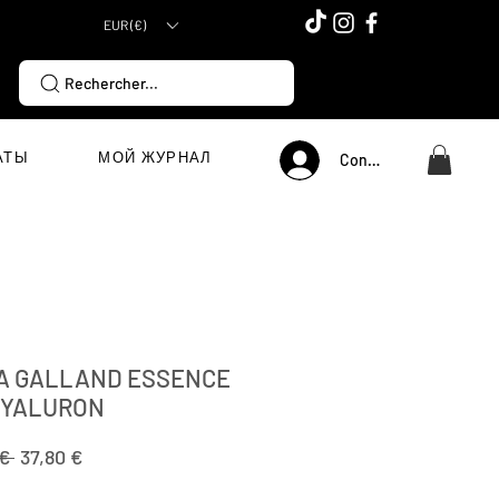
EUR (€)
Rechercher...
АТЫ
МОЙ ЖУРНАЛ
Connexion
A GALLAND ESSENCE
HYALURON
Обычная
Спеццена
€ 
37,80 €
цена