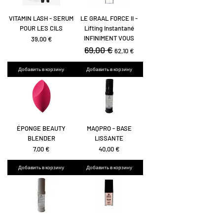
VITAMIN LASH - SERUM
LE GRAAL FORCE II -
POUR LES CILS
Lifting Instantané
INFINIMENT VOUS
Цена
39,00 €
Обычная цена
69,00 €
Цена со скидкой
62,10 €
Добавить в корзину
Добавить в корзину
ÉPONGE BEAUTY
MAQPRO - BASE
BLENDER
LISSANTE
Цена
Цена
7,00 €
40,00 €
Добавить в корзину
Добавить в корзину