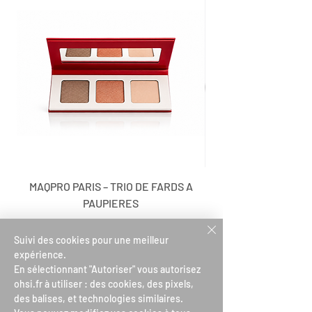
libres. Pour une pose de vernis
CI 15880 (Red 34), CI 77891
sèche au toucher en quelques
(Titanium Dioxide), CI 77510 (Ferric
minutes, appliquer une goutte de
Ferrocyanide).
DripDry Lacquer Drying Drops sur
chaque ongle ou le spray RapiDry
en pulvérisant sur les ongles.
MAQPRO PARIS – TRIO DE FARDS A
MAQPRO PARIS – TR
PAUPIERES
Precio
29,00 €
Suivi des cookies pour une meilleur
expérience.
En sélectionnant "Autoriser" vous autorisez
ohsi.fr à utiliser : des cookies, des pixels,
des balises, et technologies similaires.