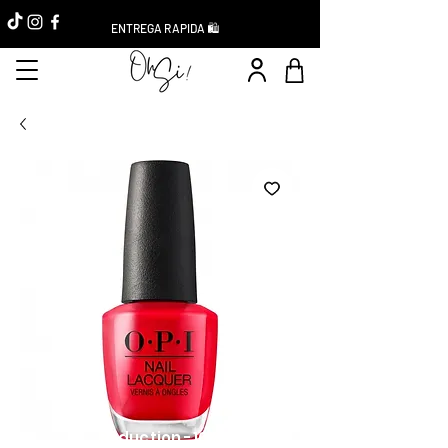
ENTREGA RAPIDA 🛍️
Réduction -10%