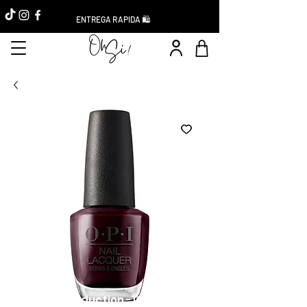
ENTREGA RAPIDA 🛍️
Réduction -10%