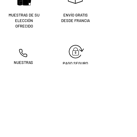
MUESTRAS DE SU
ENVÍO GRATIS
ELECCIÓN
DESDE FRANCIA
OFRECIDO
NUESTRAS
PAGO SEGURO
ESTETICISTAS A TU
SERVICIO
09 54 30 56 61
Eres tú
¿registrado?
Recibe nuestras noticias y consejos
Introduzca su correo