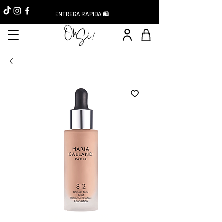
ENTREGA RAPIDA 🛍️
Réduction -10%