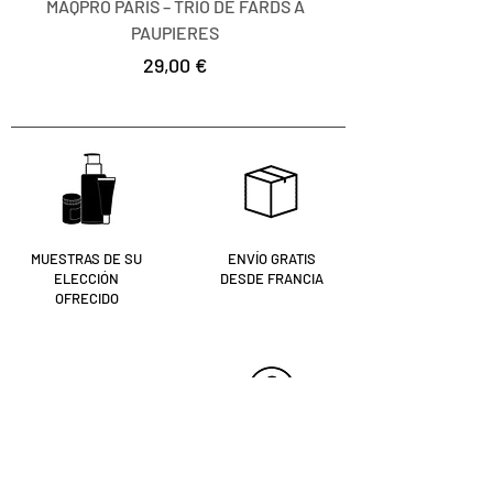
MAQPRO PARIS – TRIO DE FARDS A
MAQPRO PARIS – TR
PAUPIERES
Precio
29,00 €
MUESTRAS DE SU
ENVÍO GRATIS
ELECCIÓN
DESDE FRANCIA
OFRECIDO
NUESTRAS
PAGO SEGURO
ESTETICISTAS A TU
SERVICIO