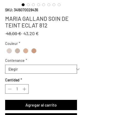
SKU: 3416070028436
MARIA GALLAND SOIN DE
TEINT ECLAT 812
Precio
Precio
 48,00 € 
43,20 €
de
Couleur
*
oferta
Contenance
*
Cantidad
*
Agregar al carrito