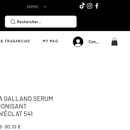
EUR (€)
Rechercher...
 & FRAGANCIAS
MY MAG
Connexion
A GALLAND SERUM
ONISANT
N'ÉCLAT 541
Precio
Precio
€ 
80,10 €