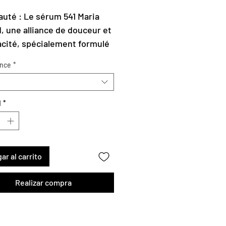
de
oferta
uté : Le sérum 541 Maria
d, une alliance de douceur et
cacité, spécialement formulé
éduire divers types
nce
*
rpigmentation, qu’il s’agisse
es liées à l’âge, à
ition solaire ou aux
d
*
ections passées.
ar al carrito
Realizar compra