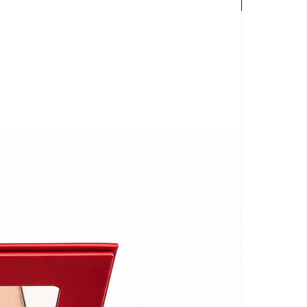
s taches existantes.
Palette
urface
.
éduisant visiblement les
uisant la visibilité des
près jour.