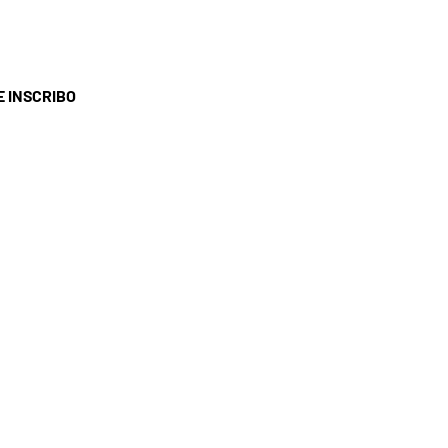
E INSCRIBO
ERVICIO AL CLIENTE
I HOGAR
éfono: 04 74 68 13 61
rreo electrónico:
contact@ohsi.fr