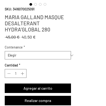
SKU: 3416070025091
MARIA GALLAND MASQUE
DESALTERANT
HYDRA’GLOBAL 280
Precio
Precio
 45,00 € 
40,50 €
de
oferta
Contenance
*
Cantidad
*
Agregar al carrito
Realizar compra