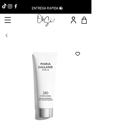
ENTREGA RAPIDA 🛍️
Réduction -10%