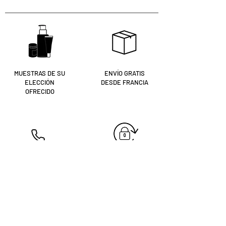
MUESTRAS DE SU
ENVÍO GRATIS
ELECCIÓN
DESDE FRANCIA
OFRECIDO
NUESTRAS
PAGO SEGURO
ESTETICISTAS A TU
SERVICIO
09 54 30 56 61
Eres tú
¿registrado?