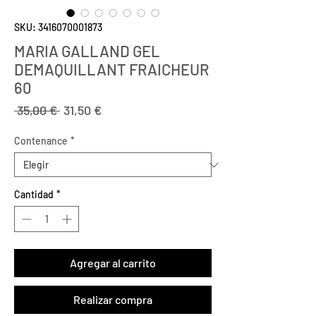
SKU: 3416070001873
MARIA GALLAND GEL
DEMAQUILLANT FRAICHEUR
60
Precio
Precio
 35,00 € 
31,50 €
de
oferta
Contenance
*
Cantidad
*
Agregar al carrito
Realizar compra