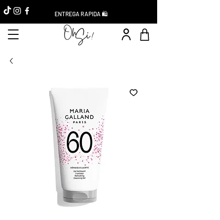
ENTREGA RAPIDA 🛍️
Réduction -10%