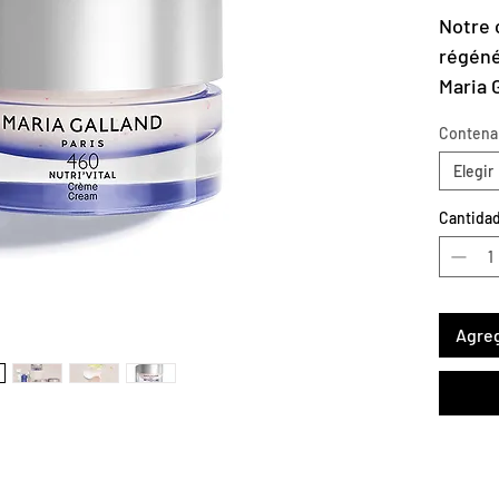
Notre 
régéné
Maria 
utilis
Contena
sensat
Elegir
d'abon
long de
Cantida
Existe
!
Agreg