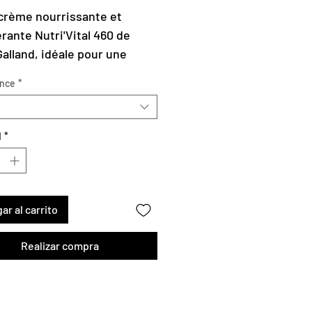
de
oferta
crème nourrissante et
rante Nutri'Vital 460 de
Galland, idéale pour une
ation quotidienne, offre une
nce
*
ion de douceur et
dance à votre peau tout au
 la journée.
d
*
 en format 50 ou 30ml en pot
ar al carrito
Realizar compra