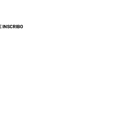
E INSCRIBO
ERVICIO AL CLIENTE
I HOGAR
éfono: 04 74 68 13 61
rreo electrónico:
contact@ohsi.fr