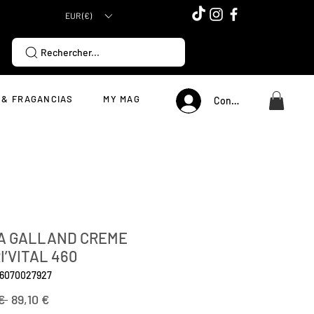
EUR (€)
Rechercher...
 & FRAGANCIAS
MY MAG
Connexion
A GALLAND CREME
I’VITAL 460
16070027927
Precio
Precio
€ 
89,10 €