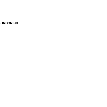
E INSCRIBO
ERVICIO AL CLIENTE
I HOGAR
éfono: 04 74 68 13 61
rreo electrónico:
contact@ohsi.fr