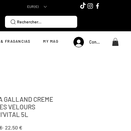
EUR (€)
Rechercher...
 & FRAGANCIAS
MY MAG
Connexion
A GALLAND CREME
ES VELOURS
'VITAL 5L
Precio
Precio
€ 
22,50 €