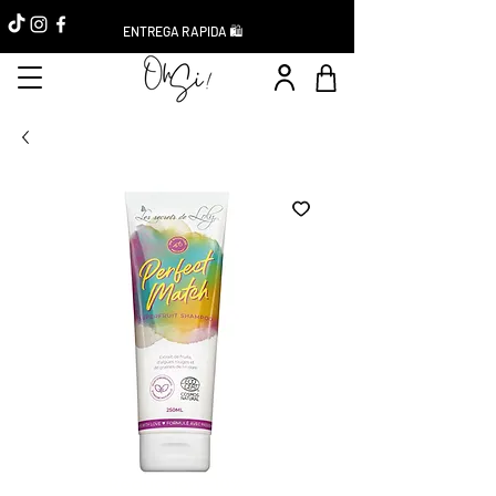
ENTREGA RAPIDA 🛍️
Réduction -10%