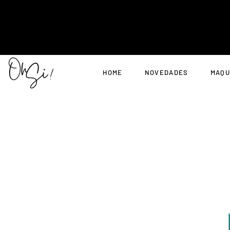
HOME
NOVEDADES
MAQU