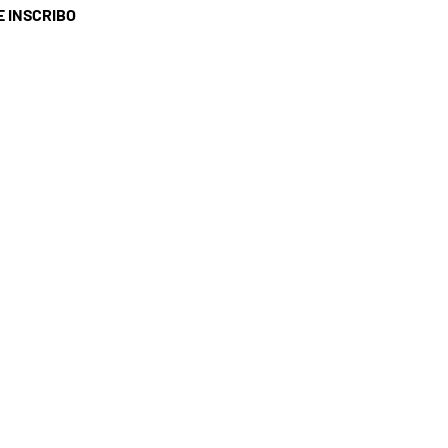
E INSCRIBO
ERVICIO AL CLIENTE
I HOGAR
éfono: 04 74 68 13 61
rreo electrónico:
contact@ohsi.fr
NES A SÁBADO: 9 a. m. a 7 p. m.
MINGO: CERRADO