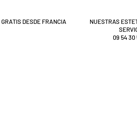
 GRATIS DESDE FRANCIA
NUESTRAS ESTET
SERVI
09 54 30 
Eres tú
¿registrado?
Recibe nuestras noticias y consejos
electrónico aquí