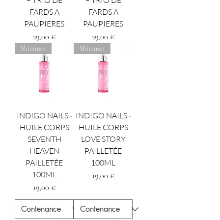
– TRIO DE
– TRIO DE
FARDS A
FARDS A
PAUPIERES
PAUPIERES
Precio
Precio
29,00 €
29,00 €
Shimmer
Shimmer
INDIGO NAILS -
INDIGO NAILS -
HUILE CORPS
HUILE CORPS
SEVENTH
LOVE STORY
HEAVEN
PAILLETÉE
PAILLETÉE
100ML
100ML
Precio
19,00 €
Precio
19,00 €