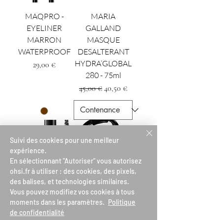
MAQPRO -
MARIA
EYELINER
GALLAND
MARRON
MASQUE
WATERPROOF
DESALTERANT
HYDRA’GLOBAL
Precio
29,00 €
280 - 75ml
Precio
Precio de oferta
45,00 €
40,50 €
Suivi des cookies pour une meilleur
expérience.
En sélectionnant "Autoriser" vous autorisez
ohsi.fr à utiliser : des cookies, des pixels,
des balises, et technologies similaires.
Vous pouvez modifiez vos cookies à tous
LE SOURCIL - LE
MAQPRO
moments dans les paramètres.
Politique
GEL FIXATEUR
CONTOURING
de confidentialité
CREMEUX
Precio
25,00 €