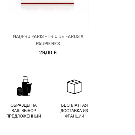
MAQPRO PARIS – TRIO DE FARDS A
MAQPRO PARIS – TR
PAUPIERES
Цена
29,00 €
ОБРАЗЦЫ НА
БЕСПЛАТНАЯ
ВАШ ВЫБОР
ДОСТАВКА ИЗ
ПРЕДЛОЖЕННЫЙ
ФРАНЦИИ