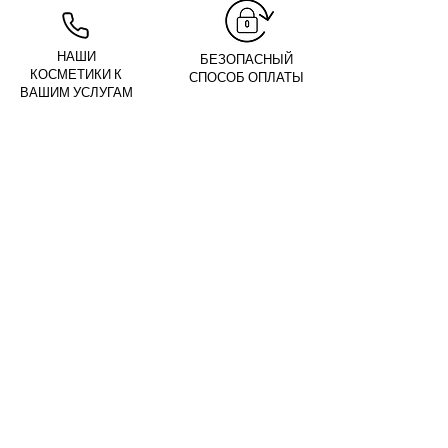
НАШИ
БЕЗОПАСНЫЙ
КОСМЕТИКИ К
СПОСОБ ОПЛАТЫ
ВАШИМ УСЛУГАМ
04 74 68 13 61
Ты
зарегистрирован?
Получайте наши новости и советы
Введите адрес
электронной почты
здесь
Я РЕГИСТРИРУЮ