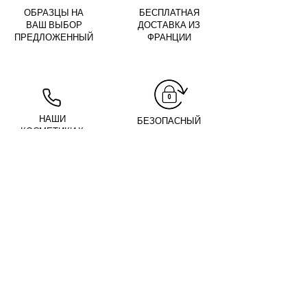
ОБРАЗЦЫ НА
БЕСПЛАТНАЯ
ВАШ ВЫБОР
ДОСТАВКА ИЗ
ПРЕДЛОЖЕННЫЙ
ФРАНЦИИ
НАШИ
БЕЗОПАСНЫЙ
КОСМЕТИКИ К
СПОСОБ ОПЛАТЫ
ВАШИМ УСЛУГАМ
04 74 68 13 61
Ты
зарегистрирован?
Получайте наши новости и советы
Введите адрес
электронной почты
здесь
Я РЕГИСТРИРУЮ