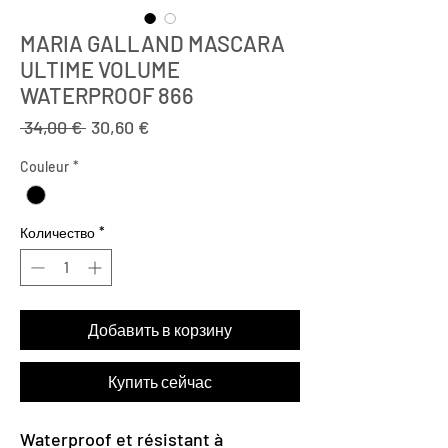
MARIA GALLAND MASCARA
ULTIME VOLUME
WATERPROOF 866
Обычная
Спеццена
 34,00 € 
30,60 €
цена
Couleur
*
Количество
*
Добавить в корзину
Купить сейчас
Waterproof et résistant à