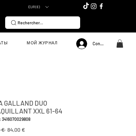
EUR (€)
Rechercher...
АТЫ
МОЙ ЖУРНАЛ
Connexion
A GALLAND DUO
QUILLANT XXL 61-64
: 3416070029808
Обычная
Спеццена
 € 
84,00 €